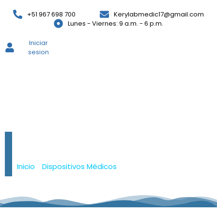
+51 967 698 700
Kerylabmedic17@gmail.com
Lunes - Viernes: 9 a.m. - 6 p.m.
Iniciar
sesion
Bolsa Colectora de
Orina X2L
Inicio
/
Dispositivos Médicos
/ Bolsa Colectora de
Orina X2L