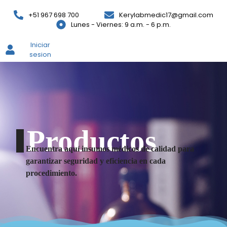
+51 967 698 700
Kerylabmedic17@gmail.com
Lunes - Viernes: 9 a.m. - 6 p.m.
Iniciar
sesion
Productos
Encuentra aquí insumos médicos de calidad para
garantizar seguridad y eficiencia en cada
procedimiento.