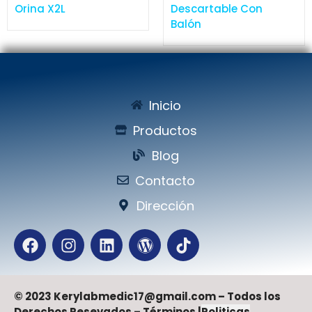
Orina X2L
Descartable Con
Balón
Inicio
Productos
Blog
Contacto
Dirección
© 2023 Kerylabmedic17@gmail.com – Todos los
Derechos Resevados – Términos |
Politicas