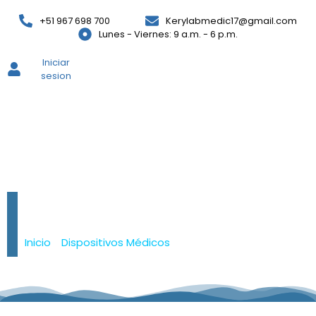
+51 967 698 700
Kerylabmedic17@gmail.com
Lunes - Viernes: 9 a.m. - 6 p.m.
Iniciar
sesion
Estetoscopio
Littmann
Inicio
/
Dispositivos Médicos
/ Estetoscopio Littmann