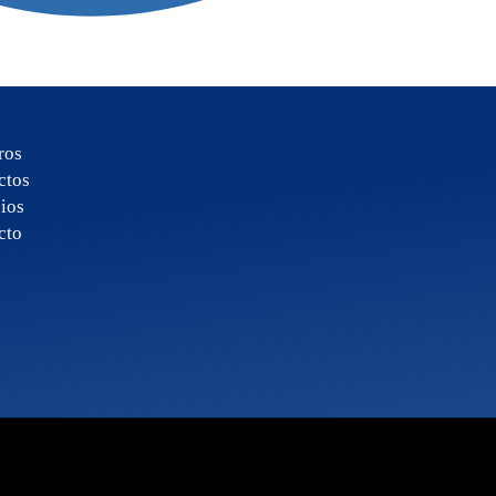
ros
ctos
ios
cto