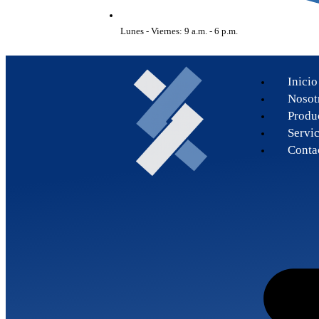
Lunes - Viernes: 9 a.m. - 6 p.m.
Inicio
Nosot
Produ
Servic
Conta