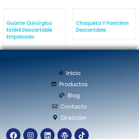
Guante Quirúrgico
Chaqueta Y Pantalon
Estéril Descartable
Descartable
Empolvado
Inicio
Productos
Blog
Contacto
Dirección