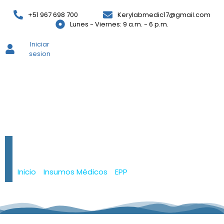
+51 967 698 700
Kerylabmedic17@gmail.com
Lunes - Viernes: 9 a.m. - 6 p.m.
Iniciar
sesion
Cubre calzado
descartable
Inicio
/
Insumos Médicos
/
EPP
/ Cubre calzado
descartable