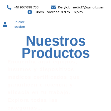
+51 967 698 700
Kerylabmedic17@gmail.com
Lunes - Viernes: 9 a.m. - 6 p.m.
Iniciar
sesion
Nuestros
Productos
Encuentra aquí equipos,
insumos y dispositivos
médicos certificados que
garanticen eficiencia y
eficacia en tu trabajo.
Explora todas las
categorias…