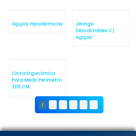
Agujas Hipodérmicas
Jeringa
Descartables C/
Agujas
Cinta Ergonómica
Para Medir Perimetro
205 CM.
1
2
3
4
5
→