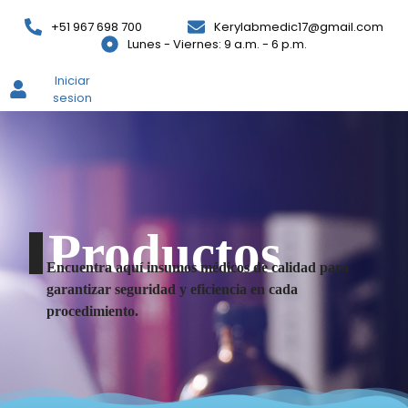
+51 967 698 700
Kerylabmedic17@gmail.com
Lunes - Viernes: 9 a.m. - 6 p.m.
Iniciar
sesion
Productos
Encuentra aquí insumos médicos de calidad para
garantizar seguridad y eficiencia en cada
procedimiento.